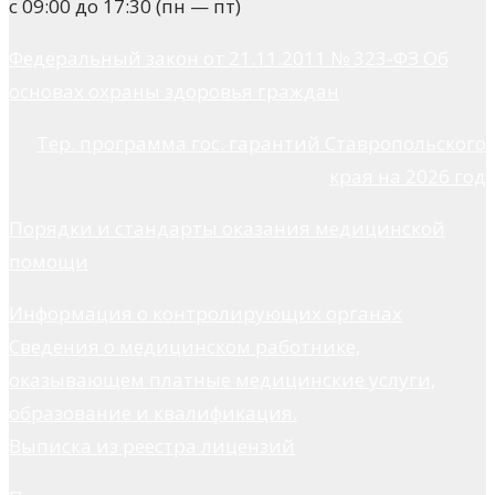
с 09:00 до 17:30 (пн — пт)
Федеральный закон от 21.11.2011 № 323-ФЗ Об
основах охраны здоровья граждан
Тер. программа гос. гарантий Ставропольского
края на 2026 год
Порядки и стандарты оказания медицинской
помощи
Информация о контролирующих органах
Сведения о медицинском работнике,
оказывающем платные медицинские услуги,
образование и квалификация.
Выписка из реестра лицензий